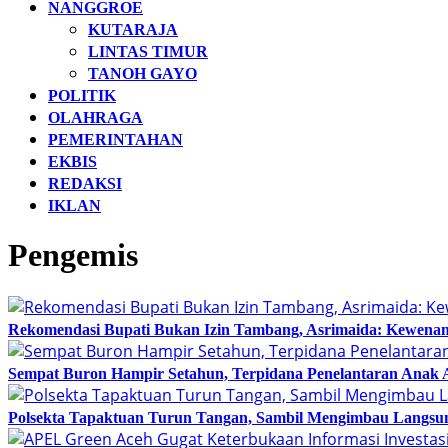
NANGGROE
KUTARAJA
LINTAS TIMUR
TANOH GAYO
POLITIK
OLAHRAGA
PEMERINTAHAN
EKBIS
REDAKSI
IKLAN
Pengemis
Rekomendasi Bupati Bukan Izin Tambang, Asrimaida: Kewen
Sempat Buron Hampir Setahun, Terpidana Penelantaran Anak 
Polsekta Tapaktuan Turun Tangan, Sambil Mengimbau Langs