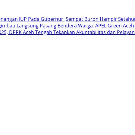
wenangan IUP Pada Gubernur
Sempat Buron Hampir Setahun,
ngimbau Langsung Pasang Bendera Warga
APEL Green Aceh 
025, DPRK Aceh Tengah Tekankan Akuntabilitas dan Pelayan