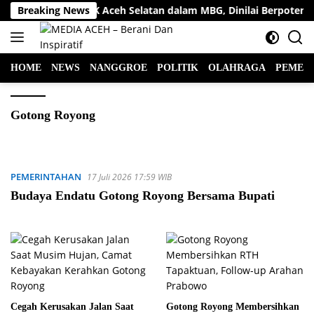
Langsung
n Anggota DPRK Aceh Selatan dalam MBG, Dinilai Berpotensi Konf
Breaking News
ke
konten
HOME
NEWS
NANGGROE
POLITIK
OLAHRAGA
PEMER
Gotong Royong
PEMERINTAHAN
17 Juli 2026 17:59 WIB
Budaya Endatu Gotong Royong Bersama Bupati
Cegah Kerusakan Jalan Saat
‎Gotong Royong Membersihkan