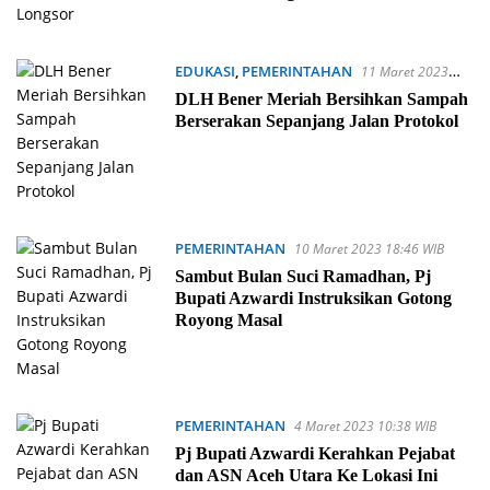
EDUKASI
,
PEMERINTAHAN
11 Maret 2023
09:27 WIB
DLH Bener Meriah Bersihkan Sampah
Berserakan Sepanjang Jalan Protokol
PEMERINTAHAN
10 Maret 2023 18:46 WIB
Sambut Bulan Suci Ramadhan, Pj
Bupati Azwardi Instruksikan Gotong
Royong Masal
PEMERINTAHAN
4 Maret 2023 10:38 WIB
Pj Bupati Azwardi Kerahkan Pejabat
dan ASN Aceh Utara Ke Lokasi Ini