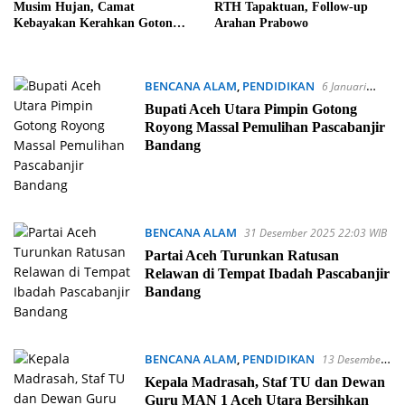
Musim Hujan, Camat
RTH Tapaktuan, Follow-up
Kebayakan Kerahkan Gotong
Arahan Prabowo
Royong
BENCANA ALAM
,
PENDIDIKAN
6 Januari
2026 16:44 WIB
‎Bupati Aceh Utara Pimpin Gotong
Royong Massal Pemulihan Pascabanjir
Bandang
BENCANA ALAM
31 Desember 2025 22:03 WIB
Partai Aceh Turunkan Ratusan
Relawan di Tempat Ibadah Pascabanjir
Bandang
BENCANA ALAM
,
PENDIDIKAN
13 Desember
2025 19:31 WIB
Kepala Madrasah, Staf TU dan Dewan
Guru MAN 1 Aceh Utara Bersihkan