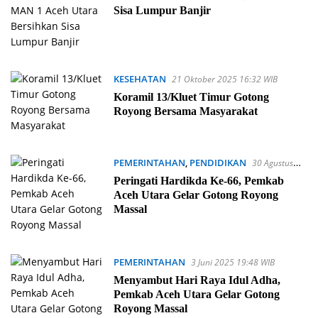
Sisa Lumpur Banjir
KESEHATAN
21 Oktober 2025 16:32 WIB
Koramil 13/Kluet Timur Gotong
Royong Bersama Masyarakat
PEMERINTAHAN
,
PENDIDIKAN
30 Agustus
2025 11:31 WIB
Peringati Hardikda Ke-66, Pemkab
Aceh Utara Gelar Gotong Royong
Massal
PEMERINTAHAN
3 Juni 2025 19:48 WIB
Menyambut Hari Raya Idul Adha,
Pemkab Aceh Utara Gelar Gotong
Royong Massal