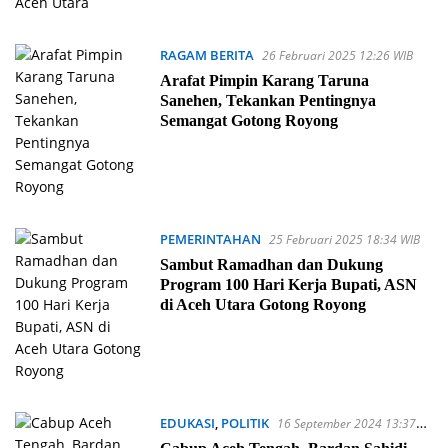
RAGAM BERITA
26 Februari 2025 12:26 WIB
Arafat Pimpin Karang Taruna
Sanehen, Tekankan Pentingnya
Semangat Gotong Royong
PEMERINTAHAN
25 Februari 2025 18:34 WIB
Sambut Ramadhan dan Dukung
Program 100 Hari Kerja Bupati, ASN
di Aceh Utara Gotong Royong
EDUKASI
,
POLITIK
16 September 2024 13:37
WIB