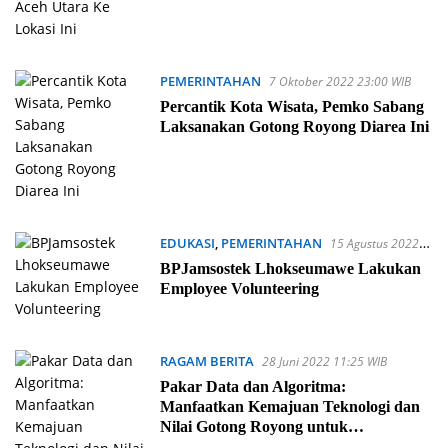
PEMERINTAHAN
7 Oktober 2022 23:00 WIB
Percantik Kota Wisata, Pemko Sabang
Laksanakan Gotong Royong Diarea Ini
EDUKASI
,
PEMERINTAHAN
15 Agustus 2022
11:47 WIB
BPJamsostek Lhokseumawe Lakukan
Employee Volunteering
RAGAM BERITA
28 Juni 2022 11:25 WIB
Pakar Data dan Algoritma:
Manfaatkan Kemajuan Teknologi dan
Nilai Gotong Royong untuk
Pengelolaan Alam Berkelanjutan