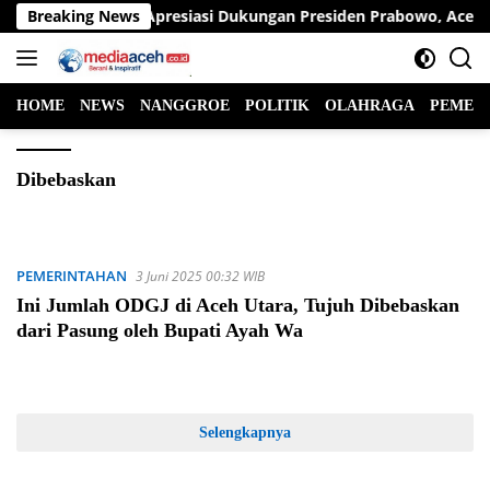
Langsung
Bupati Ayah Wa Apresiasi Dukungan Presiden Prabowo, Aceh Uta
Breaking News
ke
konten
HOME
NEWS
NANGGROE
POLITIK
OLAHRAGA
PEMER
Dibebaskan
PEMERINTAHAN
3 Juni 2025 00:32 WIB
Ini Jumlah ODGJ di Aceh Utara, Tujuh Dibebaskan
dari Pasung oleh Bupati Ayah Wa
Selengkapnya