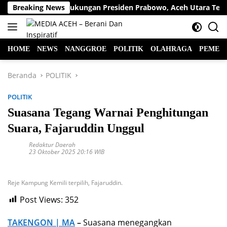
Langsung
 Wa Apresiasi Dukungan Presiden Prabowo, Aceh Utara Terima B
Breaking News
ke
konten
HOME
NEWS
NANGGROE
POLITIK
OLAHRAGA
PEMER
Beranda
POLITIK
POLITIK
Suasana Tegang Warnai Penghitungan
Suara, Fajaruddin Unggul
Redaktur Daerah
23 Oktober 2025 20:16 WIB
Reje Kampung Kemili terpilih, Fajaruddin.
Post Views:
352
TAKENGON | MA
–
Suasana menegangkan