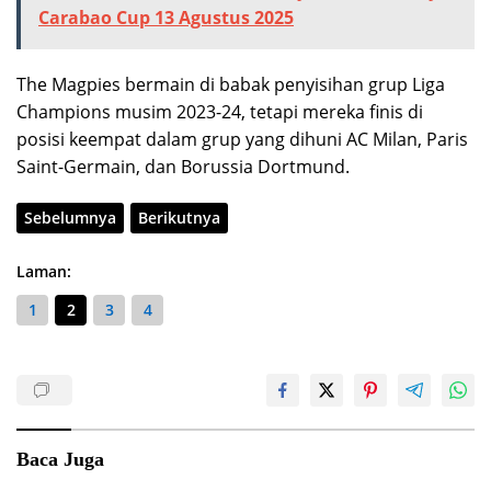
Carabao Cup 13 Agustus 2025
The Magpies bermain di babak penyisihan grup Liga
Champions musim 2023-24, tetapi mereka finis di
posisi keempat dalam grup yang dihuni AC Milan, Paris
Saint-Germain, dan Borussia Dortmund.
Sebelumnya
Berikutnya
Laman:
1
2
3
4
Baca Juga