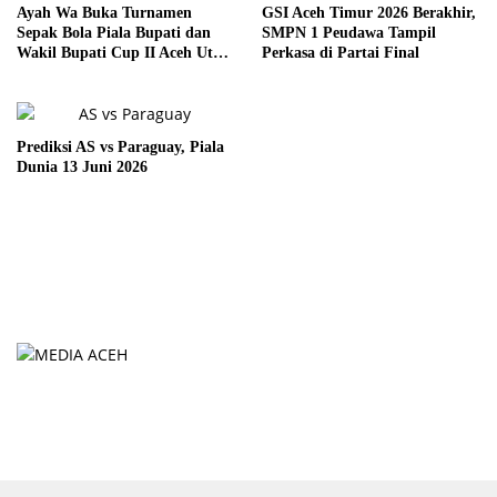
Ayah Wa Buka Turnamen
GSI Aceh Timur 2026 Berakhir,
Sepak Bola Piala Bupati dan
SMPN 1 Peudawa Tampil
Wakil Bupati Cup II Aceh Utara
Perkasa di Partai Final
2026, Hari Ini
Prediksi AS vs Paraguay, Piala
Dunia 13 Juni 2026