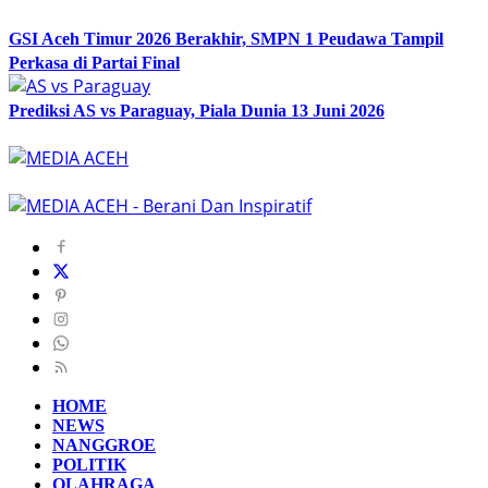
GSI Aceh Timur 2026 Berakhir, SMPN 1 Peudawa Tampil
Perkasa di Partai Final
Prediksi AS vs Paraguay, Piala Dunia 13 Juni 2026
HOME
NEWS
NANGGROE
POLITIK
OLAHRAGA