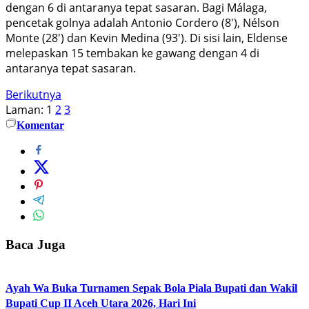
dengan 6 di antaranya tepat sasaran. Bagi Málaga,
pencetak golnya adalah Antonio Cordero (8′), Nélson
Monte (28′) dan Kevin Medina (93′). Di sisi lain, Eldense
melepaskan 15 tembakan ke gawang dengan 4 di
antaranya tepat sasaran.
Berikutnya
Laman:
1
2
3
Komentar
Baca Juga
Ayah Wa Buka Turnamen Sepak Bola Piala Bupati dan Wakil
Bupati Cup II Aceh Utara 2026, Hari Ini