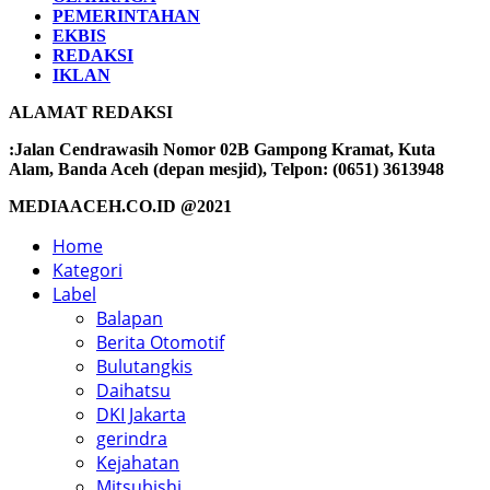
PEMERINTAHAN
EKBIS
REDAKSI
IKLAN
ALAMAT REDAKSI
:Jalan Cendrawasih Nomor 02B Gampong Kramat, Kuta
Alam, Banda Aceh (depan mesjid), Telpon: (0651) 3613948
MEDIAACEH.CO.ID @2021
Home
Kategori
Label
Balapan
Berita Otomotif
Bulutangkis
Daihatsu
DKI Jakarta
gerindra
Kejahatan
Mitsubishi