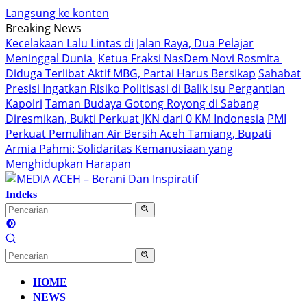
Langsung ke konten
Breaking News
Kecelakaan Lalu Lintas di Jalan Raya, Dua Pelajar
Meninggal Dunia
Ketua Fraksi NasDem Novi Rosmita
Diduga Terlibat Aktif MBG, Partai Harus Bersikap
Sahabat
Presisi Ingatkan Risiko Politisasi di Balik Isu Pergantian
Kapolri
Taman Budaya Gotong Royong di Sabang
Diresmikan, Bukti Perkuat JKN dari 0 KM Indonesia
PMI
Perkuat Pemulihan Air Bersih Aceh Tamiang, Bupati
Armia Pahmi: Solidaritas Kemanusiaan yang
Menghidupkan Harapan
Indeks
HOME
NEWS