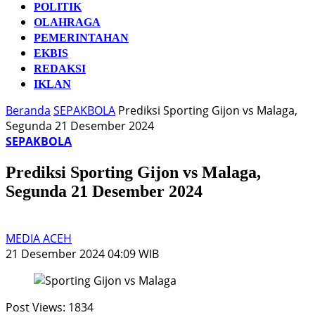
POLITIK
OLAHRAGA
PEMERINTAHAN
EKBIS
REDAKSI
IKLAN
Beranda
SEPAKBOLA
Prediksi Sporting Gijon vs Malaga,
Segunda 21 Desember 2024
SEPAKBOLA
Prediksi Sporting Gijon vs Malaga,
Segunda 21 Desember 2024
MEDIA ACEH
21 Desember 2024 04:09 WIB
Post Views:
1834