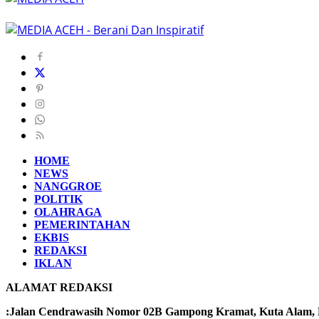
HOME
NEWS
NANGGROE
POLITIK
OLAHRAGA
PEMERINTAHAN
EKBIS
REDAKSI
IKLAN
ALAMAT REDAKSI
:Jalan Cendrawasih Nomor 02B Gampong Kramat, Kuta Alam, Ba