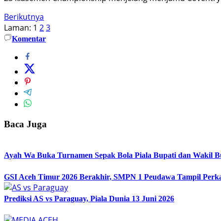
Berikutnya
Laman:
1
2
3
Komentar
Baca Juga
Ayah Wa Buka Turnamen Sepak Bola Piala Bupati dan Wakil Bup
GSI Aceh Timur 2026 Berakhir, SMPN 1 Peudawa Tampil Perkas
Prediksi AS vs Paraguay, Piala Dunia 13 Juni 2026