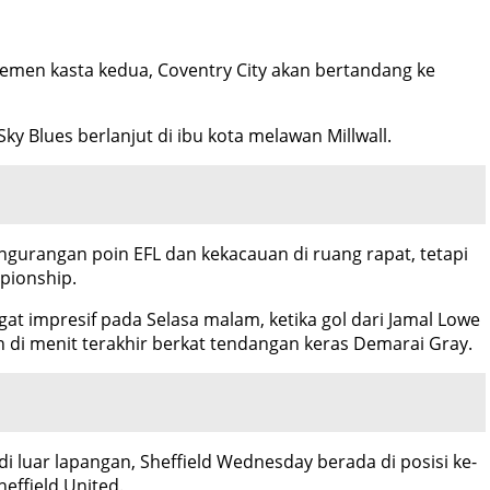
emen kasta kedua, Coventry City akan bertandang ke
y Blues berlanjut di ibu kota melawan Millwall.
ngurangan poin EFL dan kekacauan di ruang rapat, tetapi
pionship.
t impresif pada Selasa malam, ketika gol dari Jamal Lowe
i menit terakhir berkat tendangan keras Demarai Gray.
i luar lapangan, Sheffield Wednesday berada di posisi ke-
effield United.