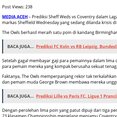
Post Views:
238
MEDIA ACEH
– Prediksi Sheff Weds vs Coventry dalam La
markas Sheffield Wednesday yang sedang dilanda krisis d
The Owls berhasil meraih satu poin di kandang Birmingham 
BACA JUGA...
Prediksi FC Koln vs RB Leipzig, Bundesl
Setelah gagal membayar gaji para pemainnya dalam lima d
para pemain mereka yang kompak berusaha sekuat tenaga
Faktanya, The Owls memperpanjang rekor tak terkalahkan m
dan pemain muda George Brown membawa mereka unggul at
BACA JUGA...
Prediksi Lille vs Paris FC, Ligue 1 Pra
Dengan perolehan lima poin yang patut dipuji dari tiga pe
23 klasemen Championship menjelang menjamu Coventry akhi