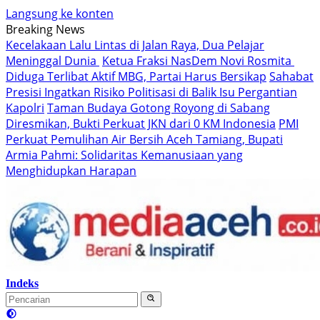
Langsung ke konten
Breaking News
Kecelakaan Lalu Lintas di Jalan Raya, Dua Pelajar
Meninggal Dunia
Ketua Fraksi NasDem Novi Rosmita
Diduga Terlibat Aktif MBG, Partai Harus Bersikap
Sahabat
Presisi Ingatkan Risiko Politisasi di Balik Isu Pergantian
Kapolri
Taman Budaya Gotong Royong di Sabang
Diresmikan, Bukti Perkuat JKN dari 0 KM Indonesia
PMI
Perkuat Pemulihan Air Bersih Aceh Tamiang, Bupati
Armia Pahmi: Solidaritas Kemanusiaan yang
Menghidupkan Harapan
Indeks