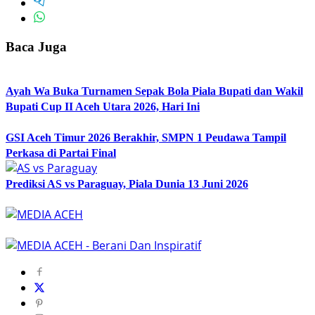
Baca Juga
Ayah Wa Buka Turnamen Sepak Bola Piala Bupati dan Wakil
Bupati Cup II Aceh Utara 2026, Hari Ini
GSI Aceh Timur 2026 Berakhir, SMPN 1 Peudawa Tampil
Perkasa di Partai Final
Prediksi AS vs Paraguay, Piala Dunia 13 Juni 2026