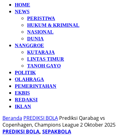
HOME
NEWS
PERISTIWA
HUKUM & KRIMINAL
NASIONAL
DUNIA
NANGGROE
KUTARAJA
LINTAS TIMUR
TANOH GAYO
POLITIK
OLAHRAGA
PEMERINTAHAN
EKBIS
REDAKSI
IKLAN
Beranda
PREDIKSI BOLA
Prediksi Qarabag vs
Copenhagen, Champions League 2 Oktober 2025
PREDIKSI BOLA
,
SEPAKBOLA