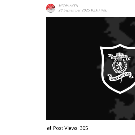
MEDIA ACEH
28 September 2025 02:07 WIB
Post Views:
305