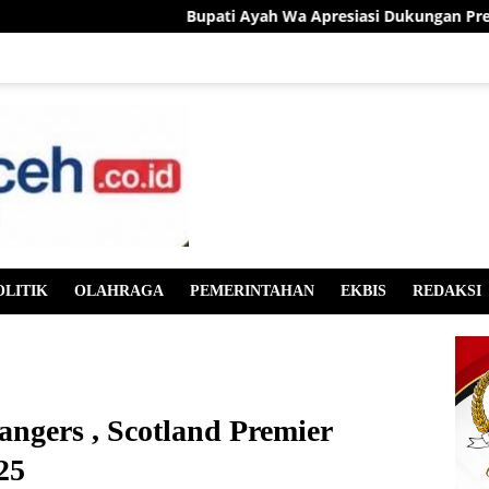
Bupati Ayah Wa Apresiasi Dukungan Presiden Pra
OLITIK
OLAHRAGA
PEMERINTAHAN
EKBIS
REDAKSI
angers , Scotland Premier
25