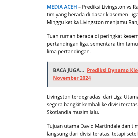
MEDIA ACEH
– Prediksi Livingston vs 
tim yang berada di dasar klasemen Li
Minggu ketika Livingston menjamu Rang
Tuan rumah berada di peringkat kesem
pertandingan liga, sementara tim tamu
lima pertandingan.
BACA JUGA...
Prediksi Dynamo Kie
November 2024
Livingston terdegradasi dari Liga Uta
segera bangkit kembali ke divisi tera
Skotlandia musim lalu.
Tujuan utama David Martindale dan ti
langsung dari divisi teratas, tetapi se