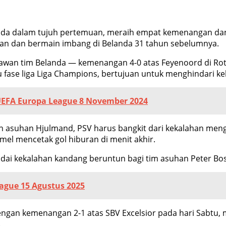
anda dalam tujuh pertemuan, meraih empat kemenangan dan 
man dan bermain imbang di Belanda 31 tahun sebelumnya.
wan tim Belanda — kemenangan 4-0 atas Feyenoord di Rott
au fase liga Liga Champions, bertujuan untuk menghindari ke
 UEFA Europa League 8 November 2024
suhan Hjulmand, PSV harus bangkit dari kekalahan mengejut
l mencetak gol hiburan di menit akhir.
dai kekalahan kandang beruntun bagi tim asuhan Peter Bos
eague 15 Agustus 2025
 dengan kemenangan 2-1 atas SBV Excelsior pada hari Sab
.