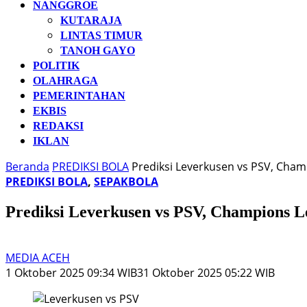
NANGGROE
KUTARAJA
LINTAS TIMUR
TANOH GAYO
POLITIK
OLAHRAGA
PEMERINTAHAN
EKBIS
REDAKSI
IKLAN
Beranda
PREDIKSI BOLA
Prediksi Leverkusen vs PSV, Cha
PREDIKSI BOLA
,
SEPAKBOLA
Prediksi Leverkusen vs PSV, Champions L
MEDIA ACEH
1 Oktober 2025 09:34 WIB
31 Oktober 2025 05:22 WIB