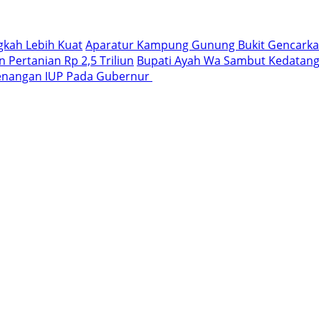
kah Lebih Kuat
Aparatur Kampung Gunung Bukit Gencarkan
Pertanian Rp 2,5 Triliun
Bupati Ayah Wa Sambut Kedatanga
wenangan IUP Pada Gubernur