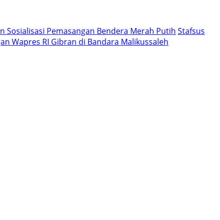
 Sosialisasi Pemasangan Bendera Merah Putih
Stafsus
n Wapres RI Gibran di Bandara Malikussaleh