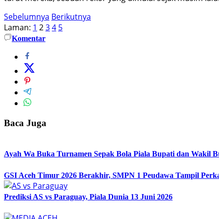
Sebelumnya
Berikutnya
Laman:
1
2
3
4
5
Komentar
Baca Juga
Ayah Wa Buka Turnamen Sepak Bola Piala Bupati dan Wakil Bup
GSI Aceh Timur 2026 Berakhir, SMPN 1 Peudawa Tampil Perkas
Prediksi AS vs Paraguay, Piala Dunia 13 Juni 2026