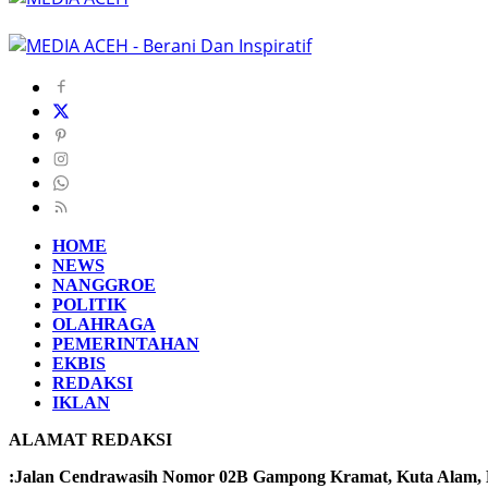
HOME
NEWS
NANGGROE
POLITIK
OLAHRAGA
PEMERINTAHAN
EKBIS
REDAKSI
IKLAN
ALAMAT REDAKSI
:Jalan Cendrawasih Nomor 02B Gampong Kramat, Kuta Alam, Ba