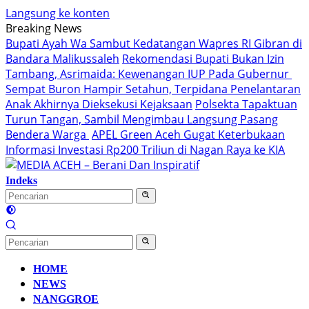
Langsung ke konten
Breaking News
Bupati Ayah Wa Sambut Kedatangan Wapres RI Gibran di
Bandara Malikussaleh
Rekomendasi Bupati Bukan Izin
Tambang, Asrimaida: Kewenangan IUP Pada Gubernur
Sempat Buron Hampir Setahun, Terpidana Penelantaran
Anak Akhirnya Dieksekusi Kejaksaan
Polsekta Tapaktuan
Turun Tangan, Sambil Mengimbau Langsung Pasang
Bendera Warga
APEL Green Aceh Gugat Keterbukaan
Informasi Investasi Rp200 Triliun di Nagan Raya ke KIA
Indeks
HOME
NEWS
NANGGROE