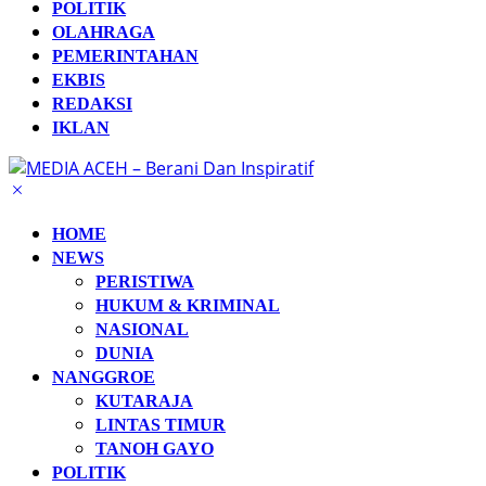
POLITIK
OLAHRAGA
PEMERINTAHAN
EKBIS
REDAKSI
IKLAN
HOME
NEWS
PERISTIWA
HUKUM & KRIMINAL
NASIONAL
DUNIA
NANGGROE
KUTARAJA
LINTAS TIMUR
TANOH GAYO
POLITIK