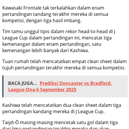
Kawasaki Frontale tak terkalahkan dalam enam
pertandingan tandang terakhir mereka di semua
kompetisi, dengan tiga hasil imbang.
Tim tamu unggul tipis dalam rekor head-to-head di J
League Cup dalam pertandingan ini, mencatat tiga
kemenangan dalam enam pertandingan, satu
kemenangan lebih banyak dari Kashiwa.
Tuan rumah telah mencatatkan empat clean sheet dalam
tujuh pertandingan terakhir mereka di semua kompetisi.
BACA JUGA...
Prediksi Doncaster vs Bradford,
League One 6 September 2025
Kashiwa telah mencatatkan dua clean sheet dalam tiga
pertandingan kandang mereka di J League Cup.
Taiyō-Ō masing-masing mencetak satu gol dalam tiga
dari lima pertandingan terakhir mereka dan akan