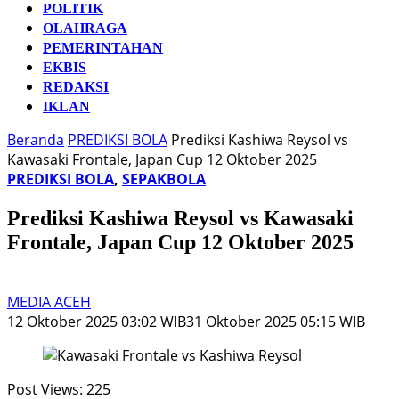
POLITIK
OLAHRAGA
PEMERINTAHAN
EKBIS
REDAKSI
IKLAN
Beranda
PREDIKSI BOLA
Prediksi Kashiwa Reysol vs
Kawasaki Frontale, Japan Cup 12 Oktober 2025
PREDIKSI BOLA
,
SEPAKBOLA
Prediksi Kashiwa Reysol vs Kawasaki
Frontale, Japan Cup 12 Oktober 2025
MEDIA ACEH
12 Oktober 2025 03:02 WIB
31 Oktober 2025 05:15 WIB
Post Views:
225