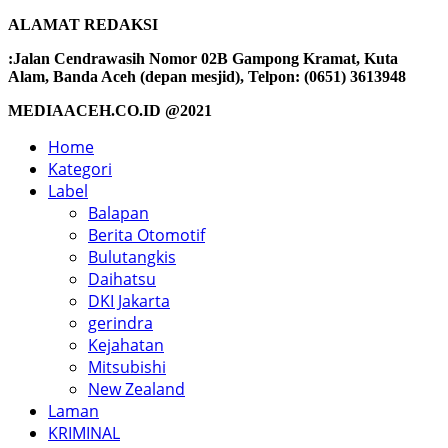
ALAMAT REDAKSI
:Jalan Cendrawasih Nomor 02B Gampong Kramat, Kuta
Alam, Banda Aceh (depan mesjid), Telpon: (0651) 3613948
MEDIAACEH.CO.ID @2021
Home
Kategori
Label
Balapan
Berita Otomotif
Bulutangkis
Daihatsu
DKI Jakarta
gerindra
Kejahatan
Mitsubishi
New Zealand
Laman
KRIMINAL