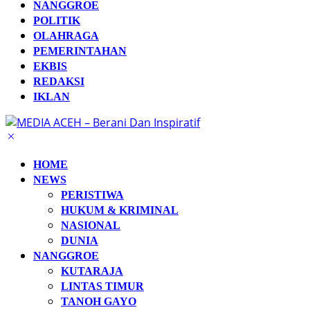
NANGGROE
POLITIK
OLAHRAGA
PEMERINTAHAN
EKBIS
REDAKSI
IKLAN
HOME
NEWS
PERISTIWA
HUKUM & KRIMINAL
NASIONAL
DUNIA
NANGGROE
KUTARAJA
LINTAS TIMUR
TANOH GAYO