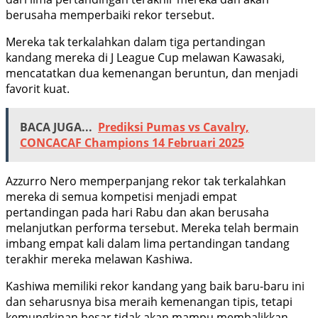
berusaha memperbaiki rekor tersebut.
Mereka tak terkalahkan dalam tiga pertandingan
kandang mereka di J League Cup melawan Kawasaki,
mencatatkan dua kemenangan beruntun, dan menjadi
favorit kuat.
BACA JUGA...
Prediksi Pumas vs Cavalry,
CONCACAF Champions 14 Februari 2025
Azzurro Nero memperpanjang rekor tak terkalahkan
mereka di semua kompetisi menjadi empat
pertandingan pada hari Rabu dan akan berusaha
melanjutkan performa tersebut. Mereka telah bermain
imbang empat kali dalam lima pertandingan tandang
terakhir mereka melawan Kashiwa.
Kashiwa memiliki rekor kandang yang baik baru-baru ini
dan seharusnya bisa meraih kemenangan tipis, tetapi
kemungkinan besar tidak akan mampu membalikkan