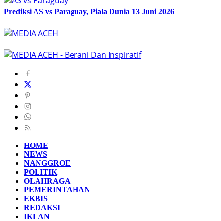
Prediksi AS vs Paraguay, Piala Dunia 13 Juni 2026
HOME
NEWS
NANGGROE
POLITIK
OLAHRAGA
PEMERINTAHAN
EKBIS
REDAKSI
IKLAN