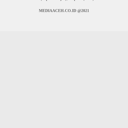
MEDIAACEH.CO.ID @2021