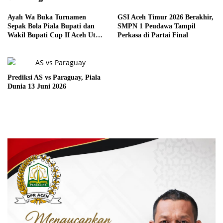
Ayah Wa Buka Turnamen
GSI Aceh Timur 2026 Berakhir,
Sepak Bola Piala Bupati dan
SMPN 1 Peudawa Tampil
Wakil Bupati Cup II Aceh Utara
Perkasa di Partai Final
2026, Hari Ini
Prediksi AS vs Paraguay, Piala
Dunia 13 Juni 2026