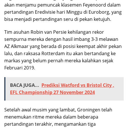
akan menjamu pemuncak klasemen Feyenoord dalam
pertandingan Eredivisie hari Minggu di Euroborg, yang
bisa menjadi pertandingan seru di pekan ketujuh.
Tim asuhan Robin van Persie kehilangan rekor
sempurna mereka dengan hasil imbang 3-3 melawan
AZ Alkmaar yang berada di posisi keempat akhir pekan
lalu, dan raksasa Rotterdam itu akan bertandang ke
markas yang belum pernah mereka kalahkan sejak
Februari 2019.
BACA JUGA...
Prediksi Watford vs Bristol City ,
EFL Championship 27 November 2024
Setelah awal musim yang lambat, Groningen telah
menemukan ritme mereka dalam beberapa
pertandingan terakhir, mengamankan tiga