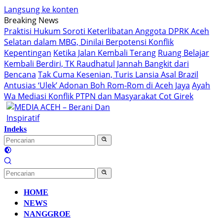
Langsung ke konten
Breaking News
Praktisi Hukum Soroti Keterlibatan Anggota DPRK Aceh
Selatan dalam MBG, Dinilai Berpotensi Konflik
Kepentingan
Ketika Jalan Kembali Terang
Ruang Belajar
Kembali Berdiri, TK Raudhatul Jannah Bangkit dari
Bencana
Tak Cuma Kesenian, Turis Lansia Asal Brazil
Antusias ‘Ulek’ Adonan Boh Rom-Rom di Aceh Jaya
Ayah
Wa Mediasi Konflik PTPN dan Masyarakat Cot Girek
Indeks
HOME
NEWS
NANGGROE