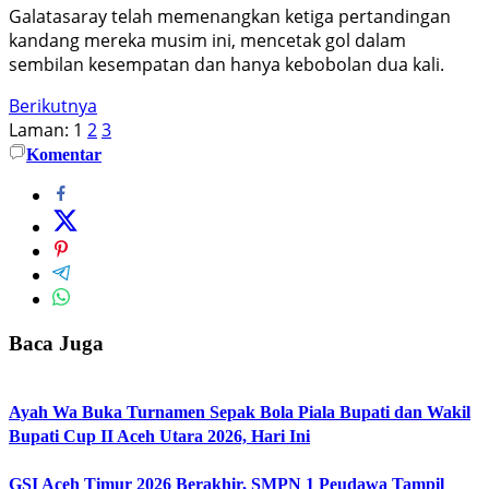
Galatasaray telah memenangkan ketiga pertandingan
kandang mereka musim ini, mencetak gol dalam
sembilan kesempatan dan hanya kebobolan dua kali.
Berikutnya
Laman:
1
2
3
Komentar
Baca Juga
Ayah Wa Buka Turnamen Sepak Bola Piala Bupati dan Wakil
Bupati Cup II Aceh Utara 2026, Hari Ini
GSI Aceh Timur 2026 Berakhir, SMPN 1 Peudawa Tampil