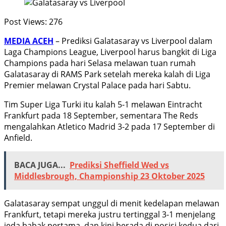
Post Views:
276
MEDIA ACEH
– Prediksi Galatasaray vs Liverpool dalam
Laga Champions League, Liverpool harus bangkit di Liga
Champions pada hari Selasa melawan tuan rumah
Galatasaray di RAMS Park setelah mereka kalah di Liga
Premier melawan Crystal Palace pada hari Sabtu.
Tim Super Liga Turki itu kalah 5-1 melawan Eintracht
Frankfurt pada 18 September, sementara The Reds
mengalahkan Atletico Madrid 3-2 pada 17 September di
Anfield.
BACA JUGA...
Prediksi Sheffield Wed vs
Middlesbrough, Championship 23 Oktober 2025
Galatasaray sempat unggul di menit kedelapan melawan
Frankfurt, tetapi mereka justru tertinggal 3-1 menjelang
jeda babak pertama, dan kini berada di posisi kedua dari