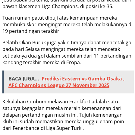
bawah klasemen Liga Champions, di posisi ke-35.
Tuan rumah patut dipuji atas kemampuan mereka
membuka skor mengingat mereka telah melakukannya di
19 pertandingan terakhir.
Pelatih Okan Buruk juga yakin timnya dapat mencetak gol
pada hari Selasa mengingat mereka telah mencetak
setidaknya dua gol dalam sembilan dari 11 pertandingan
kandang terakhir mereka di Eropa.
BACA JUGA...
Prediksi Eastern vs Gamba Osaka ,
AFC Champions League 27 November 2025
Kekalahan Cimbom melawan Frankfurt adalah satu-
satunya kegagalan mereka meraih kemenangan dari
delapan pertandingan musim ini. Tujuh kemenangan
klub ini sudah memastikan mereka unggul enam poin
dari Fenerbahce di Liga Super Turki.