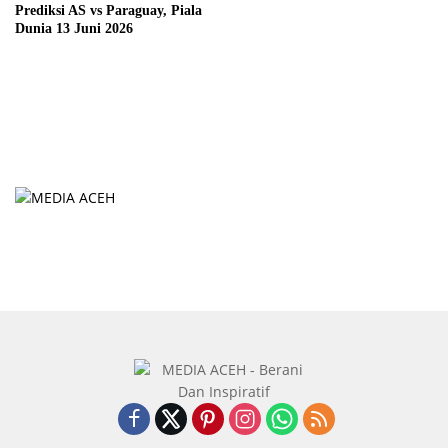
Prediksi AS vs Paraguay, Piala
Dunia 13 Juni 2026