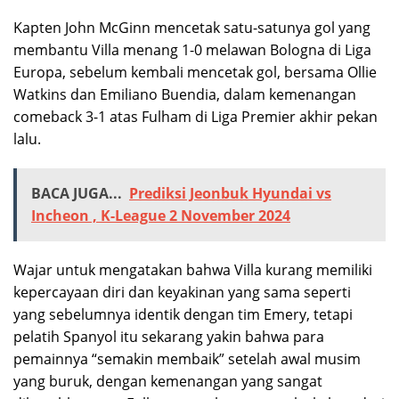
Kapten John McGinn mencetak satu-satunya gol yang
membantu Villa menang 1-0 melawan Bologna di Liga
Europa, sebelum kembali mencetak gol, bersama Ollie
Watkins dan Emiliano Buendia, dalam kemenangan
comeback 3-1 atas Fulham di Liga Premier akhir pekan
lalu.
BACA JUGA...
Prediksi Jeonbuk Hyundai vs
Incheon , K-League 2 November 2024
Wajar untuk mengatakan bahwa Villa kurang memiliki
kepercayaan diri dan keyakinan yang sama seperti
yang sebelumnya identik dengan tim Emery, tetapi
pelatih Spanyol itu sekarang yakin bahwa para
pemainnya “semakin membaik” setelah awal musim
yang buruk, dengan kemenangan yang sangat