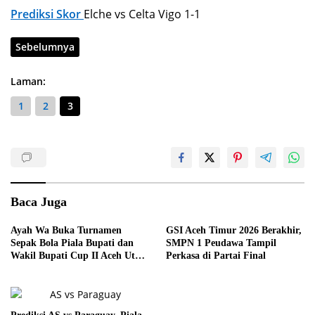
Prediksi Skor
Elche vs Celta Vigo 1-1
Sebelumnya
Laman:
1
2
3
Baca Juga
Ayah Wa Buka Turnamen
GSI Aceh Timur 2026 Berakhir,
Sepak Bola Piala Bupati dan
SMPN 1 Peudawa Tampil
Wakil Bupati Cup II Aceh Utara
Perkasa di Partai Final
2026, Hari Ini