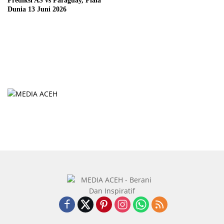
Prediksi AS vs Paraguay, Piala
Dunia 13 Juni 2026