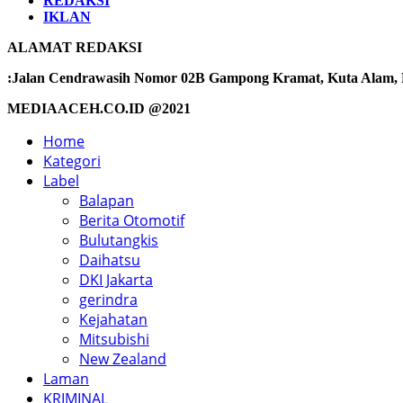
REDAKSI
IKLAN
ALAMAT REDAKSI
:Jalan Cendrawasih Nomor 02B Gampong Kramat, Kuta Alam, Ba
MEDIAACEH.CO.ID @2021
Home
Kategori
Label
Balapan
Berita Otomotif
Bulutangkis
Daihatsu
DKI Jakarta
gerindra
Kejahatan
Mitsubishi
New Zealand
Laman
KRIMINAL