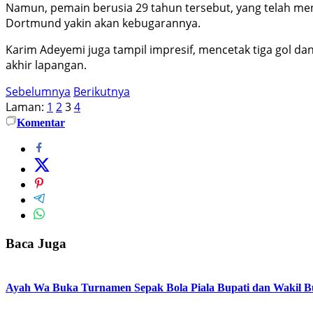
Namun, pemain berusia 29 tahun tersebut, yang telah me
Dortmund yakin akan kebugarannya.
Karim Adeyemi juga tampil impresif, mencetak tiga gol da
akhir lapangan.
Sebelumnya
Berikutnya
Laman:
1
2
3
4
Komentar
Baca Juga
Ayah Wa Buka Turnamen Sepak Bola Piala Bupati dan Wakil Bup