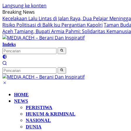
Langsung ke konten
Breaking News
Kecelakaan Lalu Lintas di Jalan Raya, Dua Pelajar Meningg
Risiko Politisasi di Balik Isu Pergantian Kapolri
Taman Buday
Aceh Tamiang, Bupati Armia Pahmi: Solidaritas Kemanus
Indeks
HOME
NEWS
PERISTIWA
HUKUM & KRIMINAL
NASIONAL
DUNIA