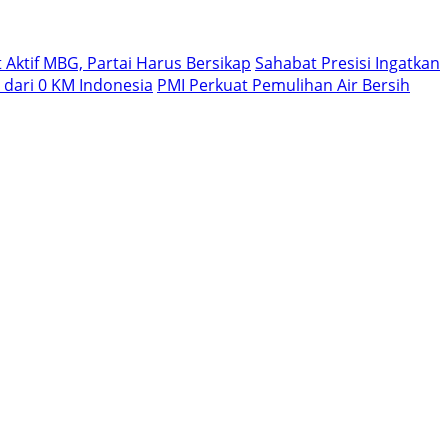
Aktif MBG, Partai Harus Bersikap
Sahabat Presisi Ingatkan
dari 0 KM Indonesia
PMI Perkuat Pemulihan Air Bersih