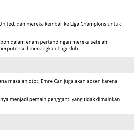
 United, dan mereka kembali ke Liga Champions untuk
 Lisbon dalam enam pertandingan mereka setelah
 berpotensi dimenangkan bagi klub.
ena masalah otot; Emre Can juga akan absen karena
irnya menjadi pemain pengganti yang tidak dimainkan