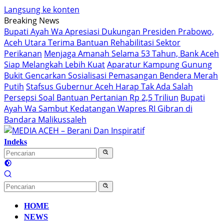
Langsung ke konten
Breaking News
Bupati Ayah Wa Apresiasi Dukungan Presiden Prabowo,
Aceh Utara Terima Bantuan Rehabilitasi Sektor
Perikanan
Menjaga Amanah Selama 53 Tahun, Bank Aceh
Siap Melangkah Lebih Kuat
Aparatur Kampung Gunung
Bukit Gencarkan Sosialisasi Pemasangan Bendera Merah
Putih
Stafsus Gubernur Aceh Harap Tak Ada Salah
Persepsi Soal Bantuan Pertanian Rp 2,5 Triliun
Bupati
Ayah Wa Sambut Kedatangan Wapres RI Gibran di
Bandara Malikussaleh
Indeks
HOME
NEWS