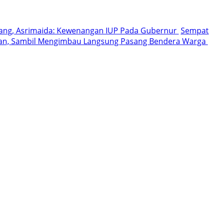
bang, Asrimaida: Kewenangan IUP Pada Gubernur
Sempat
gan, Sambil Mengimbau Langsung Pasang Bendera Warga