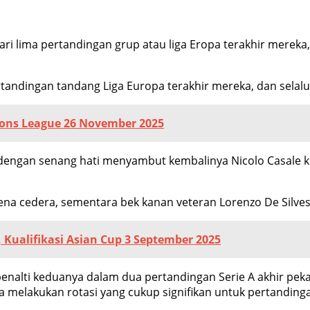
ri lima pertandingan grup atau liga Eropa terakhir merek
tandingan tandang Liga Europa terakhir mereka, dan selalu
pions League 26 November 2025
a dengan senang hati menyambut kembalinya Nicolo Casale k
a cedera, sementara bek kanan veteran Lorenzo De Silvest
, Kualifikasi Asian Cup 3 September 2025
enalti keduanya dalam dua pertandingan Serie A akhir peka
 suka melakukan rotasi yang cukup signifikan untuk pertandin