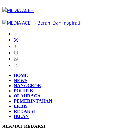
HOME
NEWS
NANGGROE
POLITIK
OLAHRAGA
PEMERINTAHAN
EKBIS
REDAKSI
IKLAN
ALAMAT REDAKSI