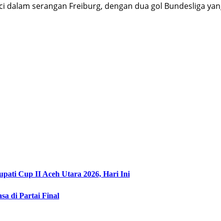
nci dalam serangan Freiburg, dengan dua gol Bundesliga yang
ati Cup II Aceh Utara 2026, Hari Ini
a di Partai Final