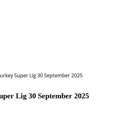
 Turkey Super Lig 30 September 2025
Super Lig 30 September 2025