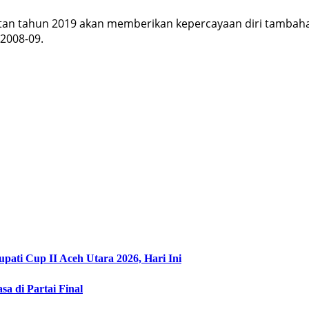
an tahun 2019 akan memberikan kepercayaan diri tambaha
2008-09.
ati Cup II Aceh Utara 2026, Hari Ini
a di Partai Final