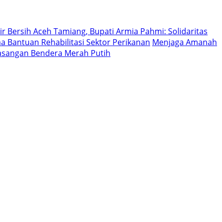
r Bersih Aceh Tamiang, Bupati Armia Pahmi: Solidaritas
 Bantuan Rehabilitasi Sektor Perikanan
Menjaga Amanah
asangan Bendera Merah Putih