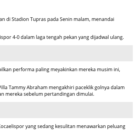
apan di Stadion Tupras pada Senin malam, menandai
spor 4-0 dalam laga tengah pekan yang dijadwal ulang.
ilkan performa paling meyakinkan mereka musim ini,
 Villa Tammy Abraham mengakhiri paceklik golnya dalam
an mereka sebelum pertandingan dimulai.
m Kocaelispor yang sedang kesulitan menawarkan peluang