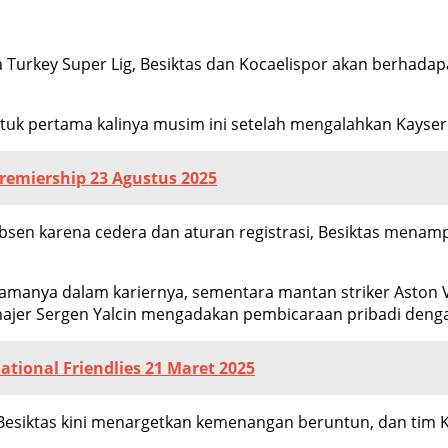
ga Turkey Super Lig, Besiktas dan Kocaelispor akan berhad
uk pertama kalinya musim ini setelah mengalahkan Kayseri
 Premiership 23 Agustus 2025
sen karena cedera dan aturan registrasi, Besiktas menamp
ertamanya dalam kariernya, sementara mantan striker Aston
ajer Sergen Yalcin mengadakan pembicaraan pribadi deng
national Friendlies 21 Maret 2025
ni, Besiktas kini menargetkan kemenangan beruntun, dan ti