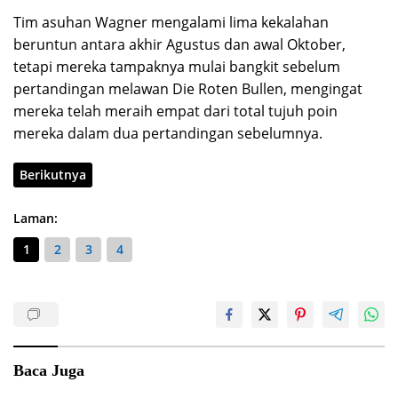
Tim asuhan Wagner mengalami lima kekalahan
beruntun antara akhir Agustus dan awal Oktober,
tetapi mereka tampaknya mulai bangkit sebelum
pertandingan melawan Die Roten Bullen, mengingat
mereka telah meraih empat dari total tujuh poin
mereka dalam dua pertandingan sebelumnya.
Berikutnya
Laman:
1
2
3
4
Baca Juga