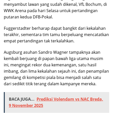
menyambut lawan yang sudah dikenal, VfL Bochum, di
WWK Arena pada hari Selasa untuk pertandingan
putaran kedua DFB-Pokal.
Fuggerstadter berharap dapat bangkit dari kekalahan
terakhir, sementara tim tamu berpeluang mencatatkan
empat pertandingan tak terkalahkan.
Augsburg asuhan Sandro Wagner tampaknya akan
kembali berjuang di papan bawah liga utama musim
ini, mengingat rekor dua kemenangan, satu hasil
imbang, dan lima kekalahan sejauh ini, dan penampilan
gemilang di kompetisi piala bisa menjadi salah satu
dari sedikit titik terang dalam kampanye mereka.
BACA JUGA...
Prediksi Volendam vs NAC Breda,
9 November 2025