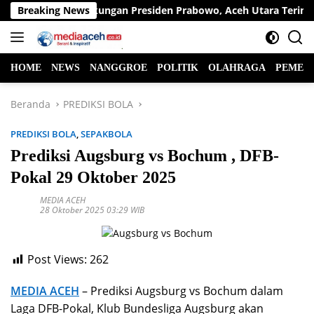
Langsung
presiasi Dukungan Presiden Prabowo, Aceh Utara Terima Bantuan
Breaking News
ke
konten
HOME
NEWS
NANGGROE
POLITIK
OLAHRAGA
PEMER
Beranda
PREDIKSI BOLA
PREDIKSI BOLA
,
SEPAKBOLA
Prediksi Augsburg vs Bochum , DFB-
Pokal 29 Oktober 2025
MEDIA ACEH
28 Oktober 2025 03:29 WIB
Post Views:
262
MEDIA ACEH
– Prediksi Augsburg vs Bochum dalam
Laga DFB-Pokal, Klub Bundesliga Augsburg akan