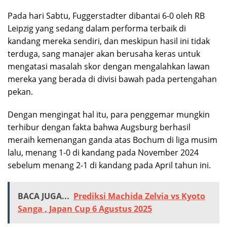
Pada hari Sabtu, Fuggerstadter dibantai 6-0 oleh RB
Leipzig yang sedang dalam performa terbaik di
kandang mereka sendiri, dan meskipun hasil ini tidak
terduga, sang manajer akan berusaha keras untuk
mengatasi masalah skor dengan mengalahkan lawan
mereka yang berada di divisi bawah pada pertengahan
pekan.
Dengan mengingat hal itu, para penggemar mungkin
terhibur dengan fakta bahwa Augsburg berhasil
meraih kemenangan ganda atas Bochum di liga musim
lalu, menang 1-0 di kandang pada November 2024
sebelum menang 2-1 di kandang pada April tahun ini.
BACA JUGA...
Prediksi Machida Zelvia vs Kyoto
Sanga , Japan Cup 6 Agustus 2025