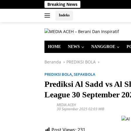
Langsung
Breaking News
ke
konten
Indeks
HOME
NEWS
NANGGROE
P
Beranda
PREDIKSI BOLA
PREDIKSI BOLA
,
SEPAKBOLA
Prediksi Al Sadd vs Al 
League 30 September 20
MEDIA ACEH
30 September 2025 02:03 WIB
Post Views:
231