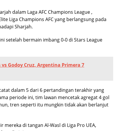
Sharjah dalam Laga AFC Champions League ,
Elite Liga Champions AFC yang berlangsung pada
hadapi Sharjah.
ni setelah bermain imbang 0-0 di Stars League
s vs Godoy Cruz, Argentina Primera 7
catat dalam 5 dari 6 pertandingan terakhir yang
lama periode ini, tim lawan mencetak agregat 4 gol
n, tren seperti itu mungkin tidak akan berlanjut
ir mereka di tangan Al-Wasl di Liga Pro UEA,