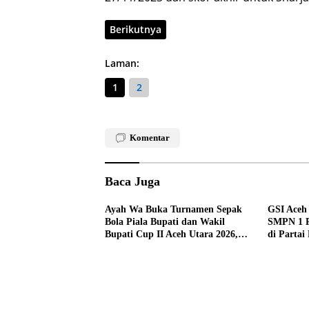
Berikutnya
Laman:
1
2
Komentar
Baca Juga
Ayah Wa Buka Turnamen Sepak
GSI Aceh 
Bola Piala Bupati dan Wakil
SMPN 1 P
Bupati Cup II Aceh Utara 2026,
di Partai 
Hari Ini