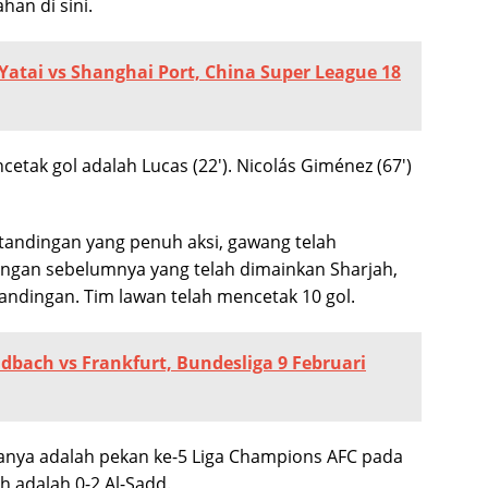
an di sini.
Yatai vs Shanghai Port, China Super League 18
tak gol adalah Lucas (22′). Nicolás Giménez (67′)
andingan yang penuh aksi, gawang telah
ngan sebelumnya yang telah dimainkan Sharjah,
tandingan. Tim lawan telah mencetak 10 gol.
dbach vs Frankfurt, Bundesliga 9 Februari
uanya adalah pekan ke-5 Liga Champions AFC pada
h adalah 0-2 Al-Sadd.