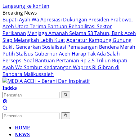
Langsung ke konten
Breaking News
Bupati Ayah Wa Apresiasi Dukungan Presiden Prabowo,
Aceh Utara Terima Bantuan Rehabilitasi Sektor
Perikanan
Menjaga Amanah Selama 53 Tahun, Bank Aceh
Siap Melangkah Lebih Kuat
Aparatur Kampung Gunung
Bukit Gencarkan Sosialisasi Pemasangan Bendera Merah
Putih
Stafsus Gubernur Aceh Harap Tak Ada Salah
Persepsi Soal Bantuan Pertanian Rp 2,5 Triliun
Bupati
Ayah Wa Sambut Kedatangan Wapres RI Gibran di
Bandara Malikussaleh
Indeks
HOME
NEWS