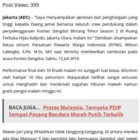
Post Views:
399
Jakarta (ADC)
– “Saya menyampaikan apresiasi dan penghargaan yang
tinggi kepada Daeng Jamal bersama seluruh crew pendukung dalam
penyelenggaraan Kontes Dangdut Bintang Timur Season 2 di Ruang
Terbuka Hijau Kalijodo, Jakarta Utara, malam ini.” Demikian disampaikan
Ketua Umum Persatuan Pewarta Warga Indonesia (PPWI), Wilson
Lalengke, S.Pd, M.Sc, MA saat diminta memberikan sambutan pada
acara Kontes Dangdut, Sabtu, 12 Juli 2019.
Performance final oleh 10 finalis malam ini sungguh luar biasa, ditonton
oleh hampir 10 ribu penonton. Masyarakat terlihat sangat antusias
untuk menghadiri dan menikmati suguhan hiburan mewah namun
gratis pengisi malam minggu ini.
BACA JUGA...
Protes Malaysia, Ternyata PDIP
Sempat Pasang Bendera Merah Putih Terbalik
Dewan juri yang dihadirkan tidak tanggung-tanggung, Di antara mereka
ada Mas Mansyur S dan pencipta lagu bernuansa dangdut dari negeri