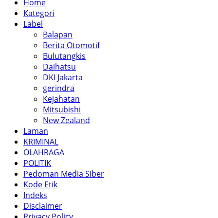
Home
Kategori
Label
Balapan
Berita Otomotif
Bulutangkis
Daihatsu
DKI Jakarta
gerindra
Kejahatan
Mitsubishi
New Zealand
Laman
KRIMINAL
OLAHRAGA
POLITIK
Pedoman Media Siber
Kode Etik
Indeks
Disclaimer
Privacy Policy