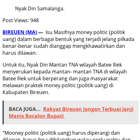
Nyak Din Samalanga.
Post Views:
948
BIREUEN (MA)
—
Isu Masifnya money politic (politik
uang) dalam berbagai bentuk yang terjadi jelang pilkada
benar-benar sudah dianggap mengkhawatirkan dan
harus dilawan.
Untuk itu, Nyak Din Mantan TNA wilayah Batee Iliek
menyerukan kepada mantan- mantan TNA di wilayah
Batee Iliek untuk berperang dan juga masyarakat
melawan praktek money politic (politik uang) di
Kabupaten Bireuen.
BACA JUGA...
Rakyat Bireuen Jangan Terbuai Janji
Manis Bacalon Bupati
“Mooney politic (politik uang) harus diperangi dan
dilawan, harus bisa dihilangkan walau perlu waktu dan