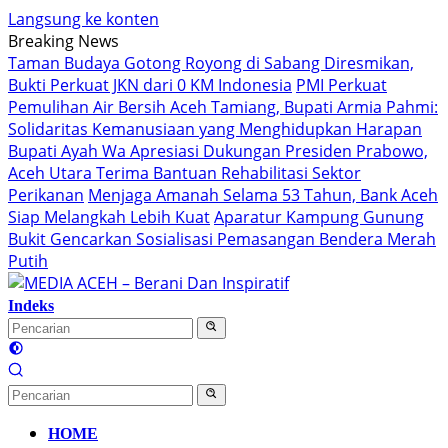
Langsung ke konten
Breaking News
Taman Budaya Gotong Royong di Sabang Diresmikan,
Bukti Perkuat JKN dari 0 KM Indonesia
PMI Perkuat
Pemulihan Air Bersih Aceh Tamiang, Bupati Armia Pahmi:
Solidaritas Kemanusiaan yang Menghidupkan Harapan
Bupati Ayah Wa Apresiasi Dukungan Presiden Prabowo,
Aceh Utara Terima Bantuan Rehabilitasi Sektor
Perikanan
Menjaga Amanah Selama 53 Tahun, Bank Aceh
Siap Melangkah Lebih Kuat
Aparatur Kampung Gunung
Bukit Gencarkan Sosialisasi Pemasangan Bendera Merah
Putih
Indeks
HOME