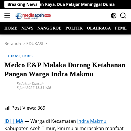
Langsung
Lintas di Jalan Raya, Dua Pelajar Meninggal Dunia
Breaking News
Ketua
ke
konten
HOME
NEWS
NANGGROE
POLITIK
OLAHRAGA
PEMER
Beranda
EDUKASI
EDUKASI
,
EKBIS
Medco E&P Malaka Dorong Ketahanan
Pangan Warga Indra Makmu
Redaktur Daerah
8 Juni 2026 13:31 WIB
Post Views:
369
IDI | MA
— Warga di Kecamatan
Indra Makmu
,
Kabupaten Aceh Timur, kini mulai merasakan manfaat