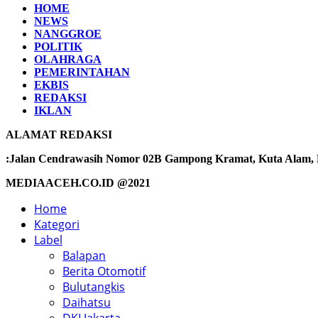
HOME
NEWS
NANGGROE
POLITIK
OLAHRAGA
PEMERINTAHAN
EKBIS
REDAKSI
IKLAN
ALAMAT REDAKSI
:Jalan Cendrawasih Nomor 02B Gampong Kramat, Kuta Alam, Ba
MEDIAACEH.CO.ID @2021
Home
Kategori
Label
Balapan
Berita Otomotif
Bulutangkis
Daihatsu