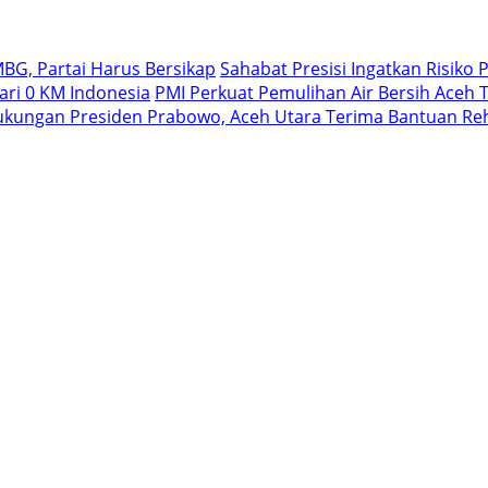
MBG, Partai Harus Bersikap
Sahabat Presisi Ingatkan Risiko Po
ari 0 KM Indonesia
PMI Perkuat Pemulihan Air Bersih Aceh 
ukungan Presiden Prabowo, Aceh Utara Terima Bantuan Reha