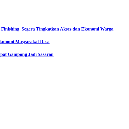
Finishing, Segera Tingkatkan Akses dan Ekonomi Warga
konomi Masyarakat Desa
mpat Gampong Jadi Sasaran