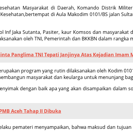
sehatan Masyarakat di Daerah, Komando Distrik Milit
B Kesehatan,bertempat di Aula Makodim 0101/BS jalan Su
ol Inf Jaka Sutanta, Pasiter, kaur Komsos dan masyarakat d
laksanakan oleh TNI, Pemerintah dan BKKBN dalam rangka 
nta Panglima TNI Tepati Janjinya Atas Kejadian Imam
erupakan program yang rutin dilaksanakan oleh Kodim 0
g membangun masyarakat dan keularga untuk menunjang baga
nyimak dengan baik apa yang akan disampaikan dalam sos
PMB Aceh Tahap II Dibuka
i selaku pemateri menyampaikan, bahwa maksud dan tujua