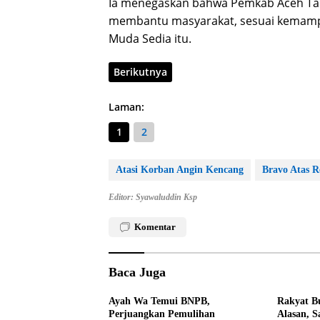
Ia menegaskan bahwa Pemkab Aceh Tam
membantu masyarakat, sesuai kemamp
Muda Sedia itu.
Berikutnya
Laman:
1
2
Atasi Korban Angin Kencang
Bravo Atas 
Editor: Syawaluddin Ksp
Komentar
Baca Juga
Ayah Wa Temui BNPB,
Rakyat Bu
Perjuangkan Pemulihan
Alasan, S