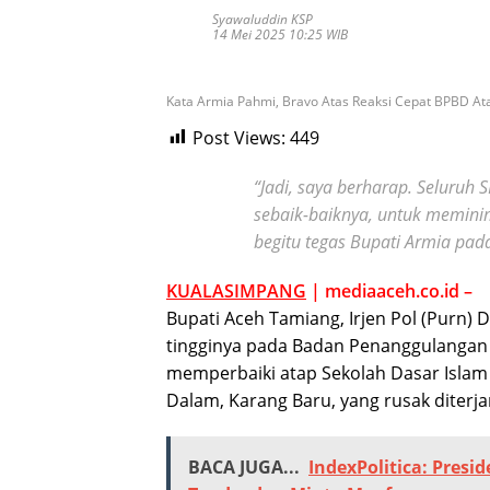
Syawaluddin KSP
14 Mei 2025 10:25 WIB
Kata Armia Pahmi, Bravo Atas Reaksi Cepat BPBD Ata
Post Views:
449
“Jadi, saya berharap. Seluruh
sebaik-baiknya, untuk meminim
begitu tegas Bupati Armia pad
KUALASIMPANG
| mediaaceh.co.id –
Bupati Aceh Tamiang, Irjen Pol (Purn) D
tingginya pada Badan Penanggulangan
memperbaiki atap Sekolah Dasar Islam
Dalam, Karang Baru, yang rusak diterj
BACA JUGA...
IndexPolitica: Presi