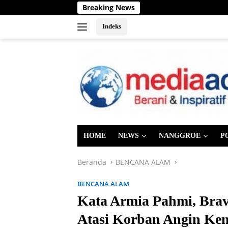
Langsung
Breaking News
ke
konten
Indeks
HOME
NEWS
NANGGROE
P
Beranda
BENCANA ALAM
BENCANA ALAM
Kata Armia Pahmi, Bra
Atasi Korban Angin Ke