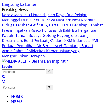
Langsung ke konten
Breaking News
Kecelakaan Lalu Lintas di Jalan Raya, Dua Pelajar
Meninggal Dunia
Ketua Fraksi NasDem Novi Rosmita
Diduga Terlibat Aktif MBG, Partai Harus Bersikap
Sahabat
Presisi Ingatkan Risiko Politisasi di Balik Isu Pergantian
Kapolri
Taman Budaya Gotong Royong di Sabang
Diresmikan, Bukti Perkuat JKN dari 0 KM Indonesia
PMI
Perkuat Pemulihan Air Bersih Aceh Tamiang, Bupati
Armia Pahmi: Solidaritas Kemanusiaan yang
Menghidupkan Harapan
Indeks
HOME
NEWS