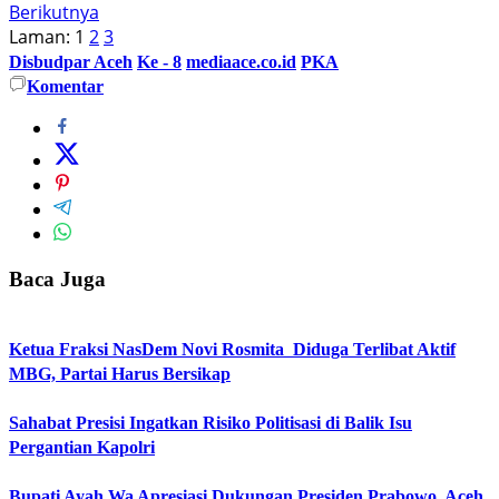
Berikutnya
Laman:
1
2
3
Disbudpar Aceh
Ke - 8
mediaace.co.id
PKA
Komentar
Baca Juga
Ketua Fraksi NasDem Novi Rosmita Diduga Terlibat Aktif
MBG, Partai Harus Bersikap
Sahabat Presisi Ingatkan Risiko Politisasi di Balik Isu
Pergantian Kapolri
Bupati Ayah Wa Apresiasi Dukungan Presiden Prabowo, Aceh