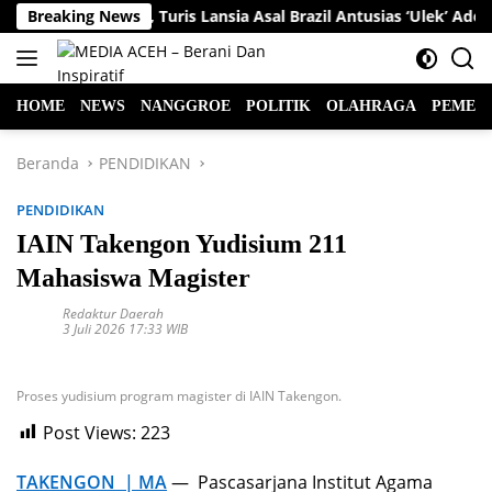
Langsung
k Cuma Kesenian, Turis Lansia Asal Brazil Antusias ‘Ulek’ Adon
Breaking News
ke
konten
HOME
NEWS
NANGGROE
POLITIK
OLAHRAGA
PEMER
Beranda
PENDIDIKAN
PENDIDIKAN
IAIN Takengon Yudisium 211
Mahasiswa Magister
Redaktur Daerah
3 Juli 2026 17:33 WIB
Proses yudisium program magister di IAIN Takengon.
Post Views:
223
TAKENGON | MA
— Pascasarjana Institut Agama