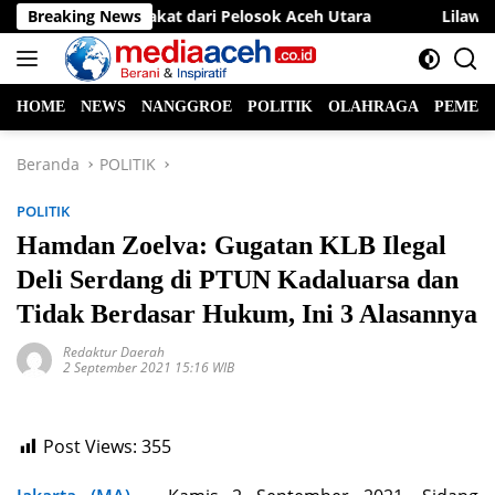
Langsung
irasi Masyarakat dari Pelosok Aceh Utara
Breaking News
Lilawangsa R
ke
konten
HOME
NEWS
NANGGROE
POLITIK
OLAHRAGA
PEMER
Beranda
POLITIK
POLITIK
Hamdan Zoelva: Gugatan KLB Ilegal
Deli Serdang di PTUN Kadaluarsa dan
Tidak Berdasar Hukum, Ini 3 Alasannya
Redaktur Daerah
2 September 2021 15:16 WIB
Post Views:
355