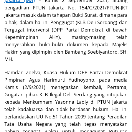
Jakarta (MA)
–
Kamis 2 September 2021, Sidang
pengadilan PTUN Jakarta No. 154/G/2021/PTUN-JKT
Jakarta masuk dalam tahapan Bukti Surat, dimana para
pihak, dalam hal ini Penggugat (KLB Deli Serdang) dan
Tergugat intervensi (DPP Partai Demokrat di bawah
Kepemimpinan AHY), masing-masing telah
menyerahkan bukti-bukti dokumen kepada Majelis
Hakim yang dipimpin oleh Bambang Soebiyantoro, SH.
MH.
Hamdan Zoelva, Kuasa Hukum DPP Partai Demokrat
Pimpinan Agus Harimurti Yudhoyono, pada media
Kamis (2/9/2021) menegaskan kembali, Pertama,
Gugatan pihak KLB Ilegal Deli Serdang yang ditujukan
kepada Menkumham Yasonna Laoly di PTUN Jakarta
telah kadaluarsa dan tidak berdasar hukum. Hal ini
berlandaskan UU No.51 Tahun 2009 tentang Peradilan
Tata Usaha Negara yang telah tegas menyatakan
bahwa tenggat waktu untuk menggugat Putusan