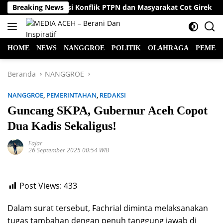
Langsung
Ayah Wa Mediasi Konflik PTPN dan Masyarakat Cot Girek
Breaking News
ke
konten
HOME
NEWS
NANGGROE
POLITIK
OLAHRAGA
PEMER
Beranda
NANGGROE
NANGGROE
,
PEMERINTAHAN
,
REDAKSI
Guncang SKPA, Gubernur Aceh Copot
Dua Kadis Sekaligus!
Fajar
26 September 2025 00:54 WIB
Post Views:
433
Dalam surat tersebut, Fachrial diminta melaksanakan
tugas tambahan dengan penuh tanggung jawab di