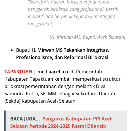
“Sekretaris daerah harus menjadi motor
penggerak birokrasi yang profesional, bersih,
inovatif, dan berpihak kepada kepentingan
masyarakat.”
[
H. Mirwan MS, Bupati Aceh Selatan
].
Bupati
H. Mirwan MS Tekankan Integritas,
Profesionalisme, dan Reformasi Birokrasi
TAPAKTUAN
| mediaaceh.co.id
-Pemerintah
Kabupaten Tapaktuan kembali memperkuat struktur
birokrasi pemerintahan dengan melantik Diva
Samudra Putra, SE, MM sebagai Sekretaris Daerah
(Sekda) Kabupaten Aceh Selatan.
BACA JUGA...
Pengurus Kabupaten PPI Aceh
Selatan Periode 2024-2029 Resmi Dilantik