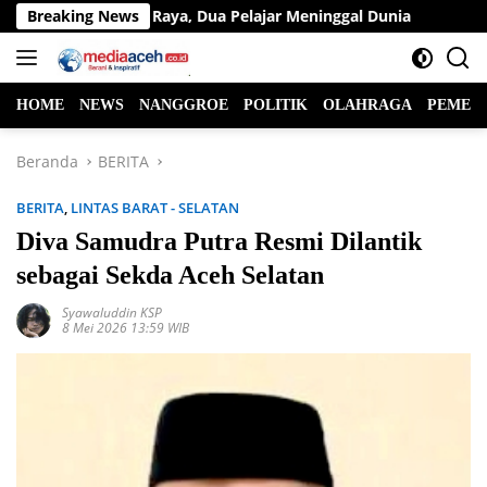
Langsung
as di Jalan Raya, Dua Pelajar Meninggal Dunia
Breaking News
Ketua Fra
ke
konten
HOME
NEWS
NANGGROE
POLITIK
OLAHRAGA
PEMER
Beranda
BERITA
BERITA
,
LINTAS BARAT - SELATAN
Diva Samudra Putra Resmi Dilantik
sebagai Sekda Aceh Selatan
Syawaluddin KSP
8 Mei 2026 13:59 WIB