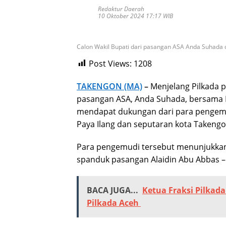
Redaktur Daerah
10 Oktober 2024 17:17 WIB
Calon Wakil Bupati dari pasangan ASA Anda Suhada 
Post Views:
1208
TAKENGON (MA)
–
Menjelang Pilkada p
pasangan ASA, Anda Suhada, bersama 
mendapat dukungan dari para pengemu
Paya Ilang dan seputaran kota Takengo
Para pengemudi tersebut menunjukka
spanduk pasangan Alaidin Abu Abbas –
BACA JUGA...
Ketua Fraksi Pilkad
Pilkada Aceh