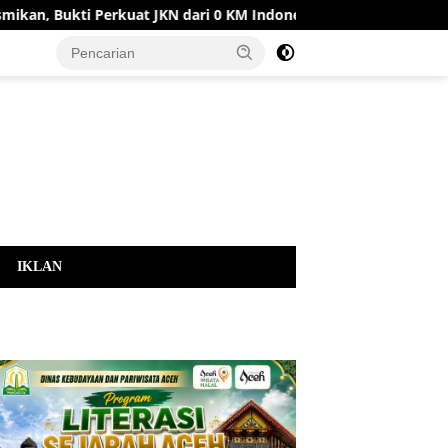
 Bukti Perkuat JKN dari 0 KM Indonesia
PMI Perkuat Pe
IKLAN