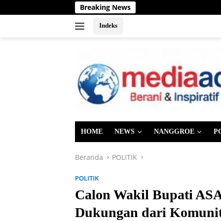
Langsung
Breaking News
ke
konten
Indeks
HOME
NEWS
NANGGROE
P
Beranda
POLITIK
POLITIK
Calon Wakil Bupati AS
Dukungan dari Komunit