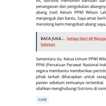
ini, Sutrisno memohon bantuan da
penanganan dan pengobatan abangnya i
abang (red: Ketum PPWI Wilson Lal
menjenguk dan bantu. Saya amat berh
menolong kami mengobati abang saya,” u
BACA JUGA...
Setiap Hari 40 War
Selatan
Sementara itu, Ketua Umum PPWI Wils
PPNI (Persatuan Perawat Nasional In
segera membantu memberikan pertolo
pihak terkait diharapkan untuk ses
pasien sebelum semuanya terlambat. 
silahkan menghubungi Sutrisno di nomo
GAM