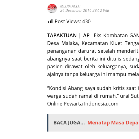
MEDIA ACEH
24 Desember 2016 23:12 WIB
Post Views:
430
TAPAKTUAN | AP
– Eks Kombatan GAM
Desa Malaka, Kecamatan Kluet Tenga
penanganan darurat setelah menderita
abangnya saat berita ini ditulis sedan
pasien dirawat oleh keluarganya, s
ajalnya tanpa keluarga ini mampu mel
“Kondisi Abang saya sudah kritis saat
warga sudah ramai di rumah,” urai Sut
Online Pewarta Indonesia.com
BACA JUGA...
Menatap Masa Depa