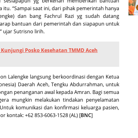
ri sesiapapun yg berkenan memberikan bantuan
tu. “Sampai saat ini, dari pihak pemerintah hanya
engke) dan bang Fachrul Razi yg sudah datang
arap bantuan dari pemerintah dan siapapun untuk
jar Sutrisno lirih.
ga Kunjungi Posko Kesehatan TMMD Aceh
on Lalengke langsung berkoordinasi dengan Ketua
donesia) Daerah Aceh, Tengku Abdurrahman, untuk
ngan penanganan awal kepada Amran. Bagi semua
egera mungkin melakukan tindakan penyelamatan
Untuk komunikasi dan konfirmasi keluarga pasien,
r kontak: +62 853-6063-1528 (AL) [
BNC
]