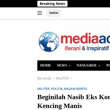
Langsung
Breaking News
Bupa
ke
konten
Indeks
HOME
NEWS
NANGGROE
P
Beranda
MILITER
MILITER
,
POLITIK
,
RAGAM BERITA
Beginilah Nasib Eks K
Kencing Manis