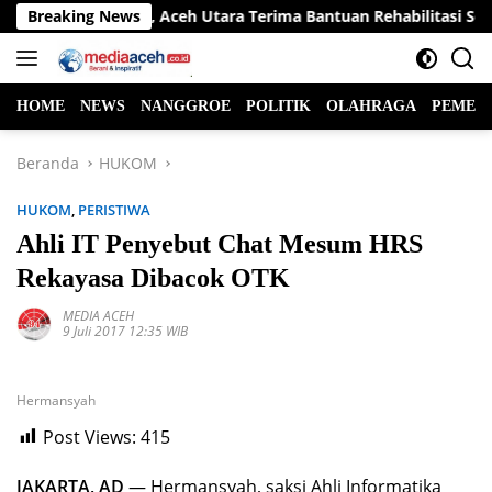
Langsung
iden Prabowo, Aceh Utara Terima Bantuan Rehabilitasi Sektor P
Breaking News
ke
konten
HOME
NEWS
NANGGROE
POLITIK
OLAHRAGA
PEMER
Beranda
HUKOM
HUKOM
,
PERISTIWA
Ahli IT Penyebut Chat Mesum HRS
Rekayasa Dibacok OTK
MEDIA ACEH
9 Juli 2017 12:35 WIB
Hermansyah
Post Views:
415
JAKARTA, AD
— Hermansyah, saksi Ahli Informatika