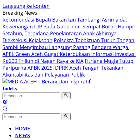
Langsung ke konten
Breaking News
Rekomendasi Bupati Bukan Izin Tambang, Asrimaida:
Kewenangan IUP Pada Gubernur
Sempat Buron Hampir
Setahun, Terpidana Penelantaran Anak Akhirnya
Dieksekusi Kejaksaan
Polsekta Tapaktuan Turun Tangan,
Sambil Mengimbau Langsung Pasang Bendera Warga
APEL Green Aceh Gugat Keterbukaan Informasi Investasi
Rp200 Triliun di Nagan Raya ke KIA
Fitriana Mugie Tutup
Paripurna APBK 2025, DPRK Aceh Tengah Tekankan
Akuntabilitas dan Pelayanan Publik
Indeks
HOME
NEWS