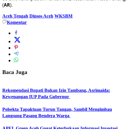
(
AR
).
Aceh Tengah
Dinsos Aceh
WKSBM
Komentar
Baca Juga
Rekomendasi Bupati Bukan Izin Tambang, Asrimaida:
Kewenangan IUP Pada Gubernur
Polsekta Tapaktuan Turun Tangan, Sambil Mengimbau
Langsung Pasang Bendera Warga
APEL Green Aceh Gugat Keterbukaan Informasi Investasi