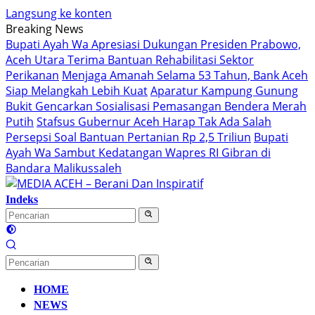
Langsung ke konten
Breaking News
Bupati Ayah Wa Apresiasi Dukungan Presiden Prabowo,
Aceh Utara Terima Bantuan Rehabilitasi Sektor
Perikanan
Menjaga Amanah Selama 53 Tahun, Bank Aceh
Siap Melangkah Lebih Kuat
Aparatur Kampung Gunung
Bukit Gencarkan Sosialisasi Pemasangan Bendera Merah
Putih
Stafsus Gubernur Aceh Harap Tak Ada Salah
Persepsi Soal Bantuan Pertanian Rp 2,5 Triliun
Bupati
Ayah Wa Sambut Kedatangan Wapres RI Gibran di
Bandara Malikussaleh
Indeks
HOME
NEWS