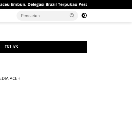
u Embun, Delegasi Brazil Terpukau Pesona Aceh
Mengemba
IKLAN