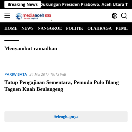
Langsung
 Wa Apresiasi Dukungan Presiden Prabowo, Aceh Utara Terima Ba
Breaking News
ke
konten
HOME
NEWS
NANGGROE
POLITIK
OLAHRAGA
PEMER
Menyambut ramadhan
PARIWISATA
24 Mei 2017 19:13 WIB
Tutup Pengajiaan Sementara, Pemuda Pulo Blang
Taguen Kuah Beulangeng
Selengkapnya