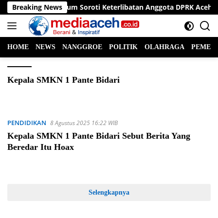
Langsung
Breaking News
Praktisi Hukum Soroti Keterlibatan Anggota DPRK Aceh Selat
ke
konten
HOME
NEWS
NANGGROE
POLITIK
OLAHRAGA
PEMER
Kepala SMKN 1 Pante Bidari
PENDIDIKAN
8 Agustus 2025 16:22 WIB
Kepala SMKN 1 Pante Bidari Sebut Berita Yang
Beredar Itu Hoax
Selengkapnya