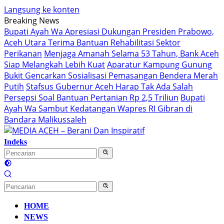
Langsung ke konten
Breaking News
Bupati Ayah Wa Apresiasi Dukungan Presiden Prabowo,
Aceh Utara Terima Bantuan Rehabilitasi Sektor
Perikanan
Menjaga Amanah Selama 53 Tahun, Bank Aceh
Siap Melangkah Lebih Kuat
Aparatur Kampung Gunung
Bukit Gencarkan Sosialisasi Pemasangan Bendera Merah
Putih
Stafsus Gubernur Aceh Harap Tak Ada Salah
Persepsi Soal Bantuan Pertanian Rp 2,5 Triliun
Bupati
Ayah Wa Sambut Kedatangan Wapres RI Gibran di
Bandara Malikussaleh
Indeks
HOME
NEWS