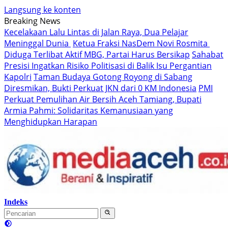
Langsung ke konten
Breaking News
Kecelakaan Lalu Lintas di Jalan Raya, Dua Pelajar
Meninggal Dunia
Ketua Fraksi NasDem Novi Rosmita
Diduga Terlibat Aktif MBG, Partai Harus Bersikap
Sahabat
Presisi Ingatkan Risiko Politisasi di Balik Isu Pergantian
Kapolri
Taman Budaya Gotong Royong di Sabang
Diresmikan, Bukti Perkuat JKN dari 0 KM Indonesia
PMI
Perkuat Pemulihan Air Bersih Aceh Tamiang, Bupati
Armia Pahmi: Solidaritas Kemanusiaan yang
Menghidupkan Harapan
Indeks