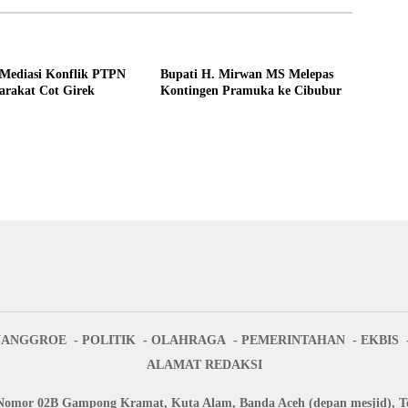
Mediasi Konflik PTPN
Bupati H. Mirwan MS Melepas
arakat Cot Girek
Kontingen Pramuka ke Cibubur
NANGGROE
POLITIK
OLAHRAGA
PEMERINTAHAN
EKBIS
ALAMAT REDAKSI
Nomor 02B Gampong Kramat, Kuta Alam, Banda Aceh (depan mesjid), Te