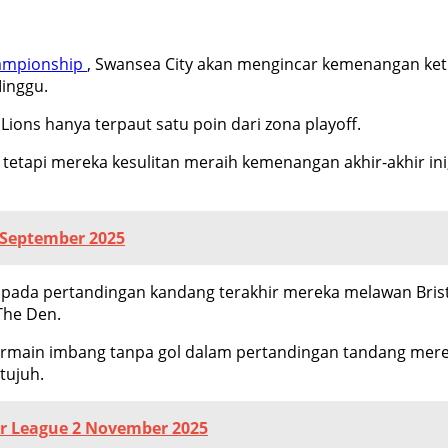
ampionship
, Swansea City akan mengincar kemenangan keti
inggu.
ions hanya terpaut satu poin dari zona playoff.
n, tetapi mereka kesulitan meraih kemenangan akhir-akhir 
28 September 2025
pada pertandingan kandang terakhir mereka melawan Brist
The Den.
bermain imbang tanpa gol dalam pertandingan tandang me
tujuh.
er League 2 November 2025