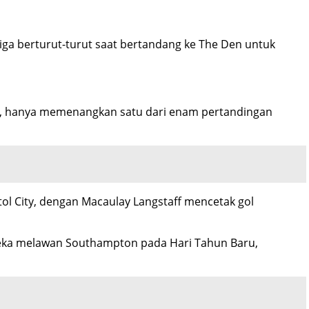
ga berturut-turut saat bertandang ke The Den untuk
ini, hanya memenangkan satu dari enam pertandingan
ol City, dengan Macaulay Langstaff mencetak gol
reka melawan Southampton pada Hari Tahun Baru,