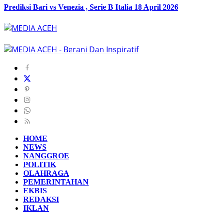
Prediksi Bari vs Venezia , Serie B Italia 18 April 2026
HOME
NEWS
NANGGROE
POLITIK
OLAHRAGA
PEMERINTAHAN
EKBIS
REDAKSI
IKLAN