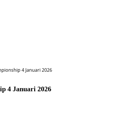
mpionship 4 Januari 2026
ip 4 Januari 2026