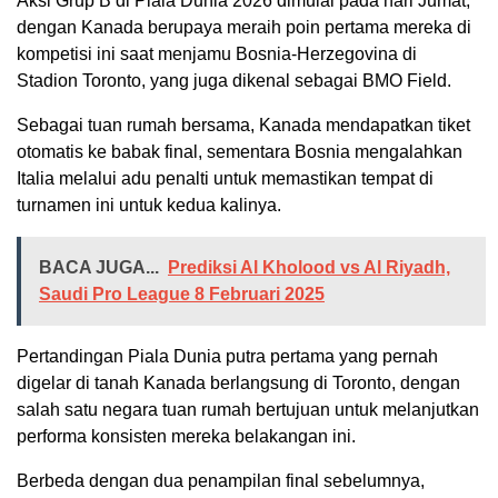
Aksi Grup B di Piala Dunia 2026 dimulai pada hari Jumat,
dengan Kanada berupaya meraih poin pertama mereka di
kompetisi ini saat menjamu Bosnia-Herzegovina di
Stadion Toronto, yang juga dikenal sebagai BMO Field.
Sebagai tuan rumah bersama, Kanada mendapatkan tiket
otomatis ke babak final, sementara Bosnia mengalahkan
Italia melalui adu penalti untuk memastikan tempat di
turnamen ini untuk kedua kalinya.
BACA JUGA...
Prediksi Al Kholood vs Al Riyadh,
Saudi Pro League 8 Februari 2025
Pertandingan Piala Dunia putra pertama yang pernah
digelar di tanah Kanada berlangsung di Toronto, dengan
salah satu negara tuan rumah bertujuan untuk melanjutkan
performa konsisten mereka belakangan ini.
Berbeda dengan dua penampilan final sebelumnya,