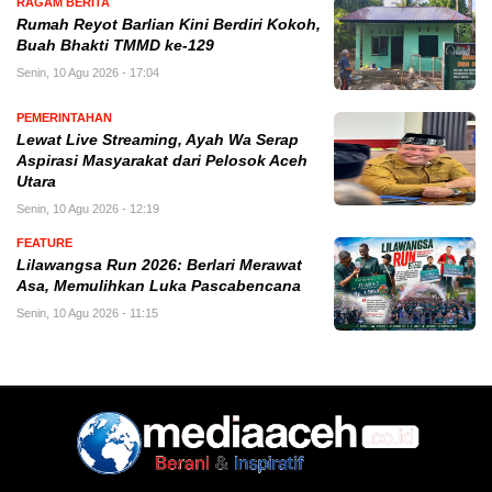
RAGAM BERITA
Rumah Reyot Barlian Kini Berdiri Kokoh,
Buah Bhakti TMMD ke-129
Senin, 10 Agu 2026 - 17:04
PEMERINTAHAN
Lewat Live Streaming, Ayah Wa Serap
Aspirasi Masyarakat dari Pelosok Aceh
Utara
Senin, 10 Agu 2026 - 12:19
FEATURE
Lilawangsa Run 2026: Berlari Merawat
Asa, Memulihkan Luka Pascabencana
Senin, 10 Agu 2026 - 11:15