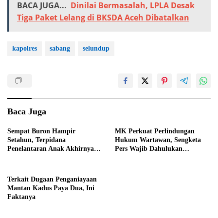
BACA JUGA...
Dinilai Bermasalah, LPLA Desak
Tiga Paket Lelang di BKSDA Aceh Dibatalkan
kapolres
sabang
selundup
Baca Juga
Sempat Buron Hampir
MK Perkuat Perlindungan
Setahun, Terpidana
Hukum Wartawan, Sengketa
Penelantaran Anak Akhirnya
Pers Wajib Dahulukan
Dieksekusi Kejaksaan
Mekanisme UU Pers
Terkait Dugaan Penganiayaan
Mantan Kadus Paya Dua, Ini
Faktanya