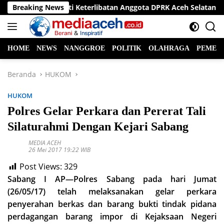
Langsung
isi Hukum Soroti Keterlibatan Anggota DPRK Aceh Selatan dalam 
Breaking News
ke
konten
HOME
NEWS
NANGGROE
POLITIK
OLAHRAGA
PEMER
Beranda
HUKOM
HUKOM
Polres Gelar Perkara dan Pererat Tali
Silaturahmi Dengan Kejari Sabang
MEDIA ACEH
26 Mei 2017 19:22 WIB
Post Views:
329
Sabang I AP—Polres Sabang pada hari Jumat
(26/05/17) telah melaksanakan gelar perkara
penyerahan berkas dan barang bukti tindak pidana
perdagangan barang impor di Kejaksaan Negeri