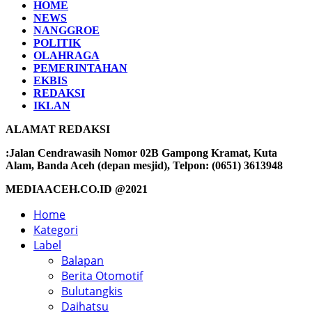
HOME
NEWS
NANGGROE
POLITIK
OLAHRAGA
PEMERINTAHAN
EKBIS
REDAKSI
IKLAN
ALAMAT REDAKSI
:Jalan Cendrawasih Nomor 02B Gampong Kramat, Kuta
Alam, Banda Aceh (depan mesjid), Telpon: (0651) 3613948
MEDIAACEH.CO.ID @2021
Home
Kategori
Label
Balapan
Berita Otomotif
Bulutangkis
Daihatsu