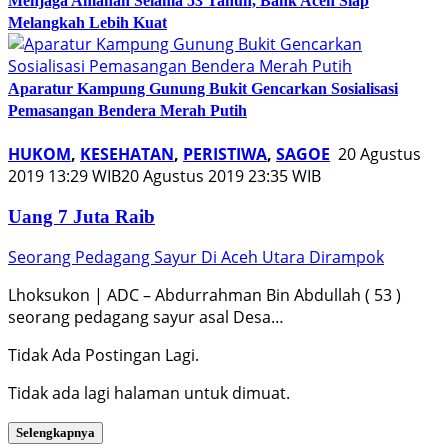
Menjaga Amanah Selama 53 Tahun, Bank Aceh Siap
Melangkah Lebih Kuat
Aparatur Kampung Gunung Bukit Gencarkan Sosialisasi
Pemasangan Bendera Merah Putih
HUKOM
,
KESEHATAN
,
PERISTIWA
,
SAGOE
20 Agustus
2019 13:29 WIB
20 Agustus 2019 23:35 WIB
Uang 7 Juta Raib
Seorang Pedagang Sayur Di Aceh Utara Dirampok
Lhoksukon | ADC – Abdurrahman Bin Abdullah ( 53 )
seorang pedagang sayur asal Desa…
Tidak Ada Postingan Lagi.
Tidak ada lagi halaman untuk dimuat.
Selengkapnya