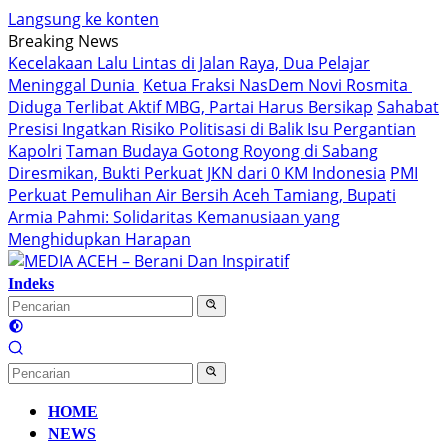
Langsung ke konten
Breaking News
Kecelakaan Lalu Lintas di Jalan Raya, Dua Pelajar
Meninggal Dunia
Ketua Fraksi NasDem Novi Rosmita
Diduga Terlibat Aktif MBG, Partai Harus Bersikap
Sahabat
Presisi Ingatkan Risiko Politisasi di Balik Isu Pergantian
Kapolri
Taman Budaya Gotong Royong di Sabang
Diresmikan, Bukti Perkuat JKN dari 0 KM Indonesia
PMI
Perkuat Pemulihan Air Bersih Aceh Tamiang, Bupati
Armia Pahmi: Solidaritas Kemanusiaan yang
Menghidupkan Harapan
Indeks
HOME
NEWS