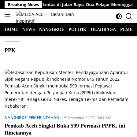
Langsung
Kecelakaan Lalu Lintas di Jalan Raya, Dua Pelajar Meninggal D
Breaking News
ke
konten
HOME
NEWS
NANGGROE
POLITIK
OLAHRAGA
PEMER
PPK
NANGGROE
,
PEMERINTAHAN
19 September 2022 15:03 WIB
Pemkab Aceh Singkil Buka 599 Pormasi PPPK, ini
Rinciannya