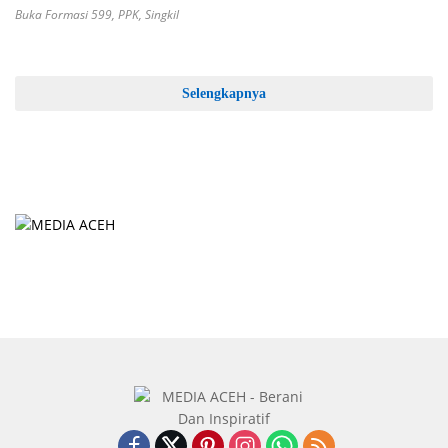
Buka Formasi 599
,
PPK
,
Singkil
Selengkapnya